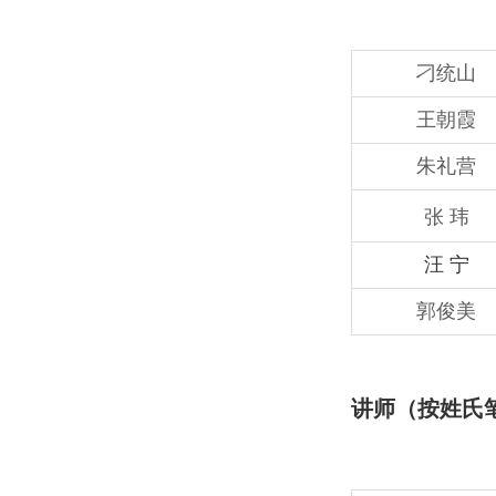
刁统山
王朝霞
朱礼营
张 玮
汪 宁
郭俊美
讲师
（按姓氏