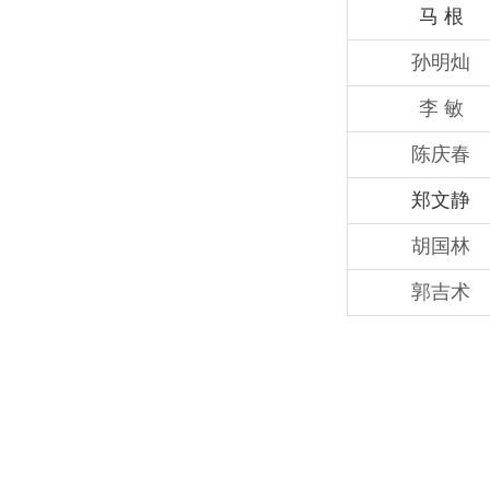
马 根
孙明灿
李 敏
陈庆春
郑文静
胡国林
郭吉术