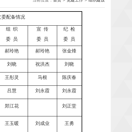
当前位置：
首页
>
党建工作
>
组织建设
支委配备情况
组
织
宣
传
纪
检
委
员
委
员
委
员
郝玲艳
郝玲艳
张金烽
刘晓
祝洪杰
刘晓
王彤灵
马根
陈庆春
吕慧
刘永霞
刘永霞
郑江花
刘正堂
王玉暖
刘成业
王勇