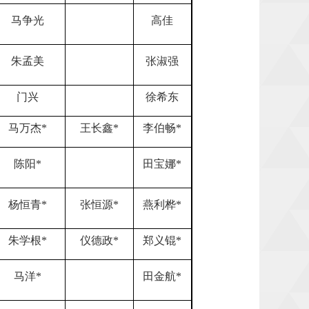
马争光
高佳
朱孟美
张淑强
门兴
徐希东
马万杰
*
王长鑫
*
李伯畅
*
陈阳
*
田宝娜
*
杨恒青
*
张恒源
*
燕利桦
*
朱学根
*
仪德政
*
郑义锟
*
马洋
*
田金航
*