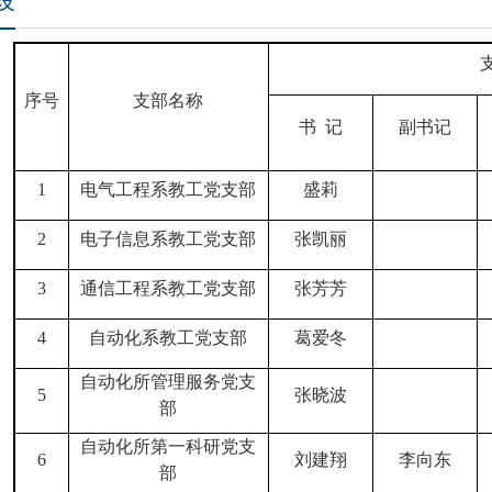
设
序号
支部名称
书
记
副书记
1
电气工程系教工党支部
盛莉
2
电子信息系教工党支部
张凯丽
3
通信工程系教工党支部
张芳芳
4
自动化系教工党支部
葛爱冬
自动化所管理服务
党
支
5
张晓波
部
自动化所第一科研
党
支
6
刘建翔
李向东
部