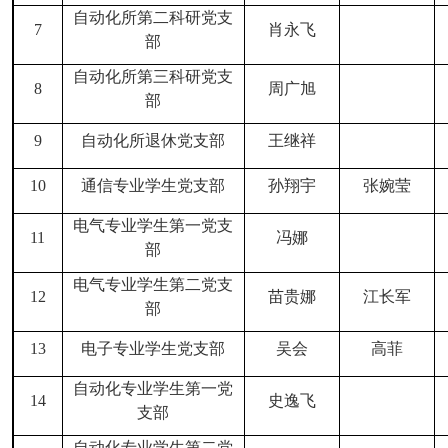
自动化所第二科研
党
支
7
肖永飞
部
自动化所第三科研
党
支
8
周广旭
部
9
自动化所退休
党支部
王继祥
1
0
通信专业学生党支部
孙翔宇
张婉莹
电气专业学生第一党支
11
冯娜
部
电气专业学生第二党支
12
苗贵娜
江长军
部
13
电子专业学生党支部
吴会
高菲
自动化专业学生第一党
14
史逸飞
支部
自动化专业学生第二党