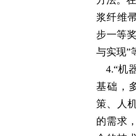
方法。在
浆纤维
步一等
与实现”
4.
“机
基础，
策、人
的需求