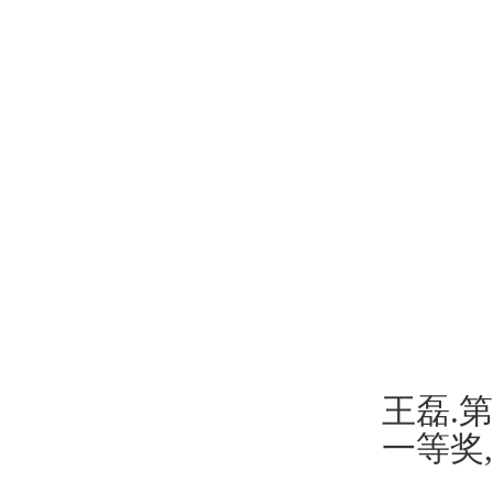
王磊
.
第
一等奖