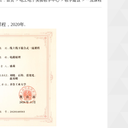
置：
首页
>
电工电子实验教学中心
>
教学建设
>
一流课程
课程，
2020
年
.