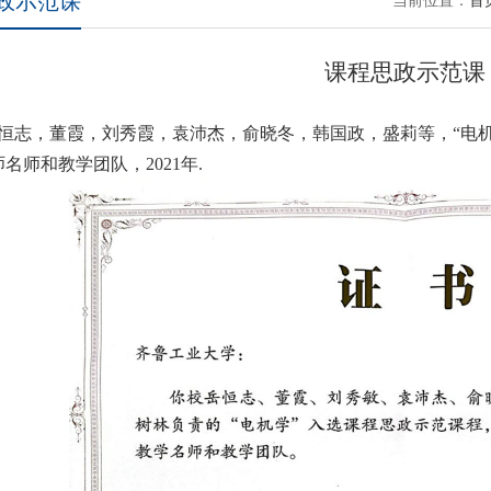
政示范课
当前位置：
首
课程思政示范课
岳恒志，董霞，刘秀霞，袁沛杰，俞晓冬，韩国政，盛莉等，“电
师名师和教学团队，
2021
年
.