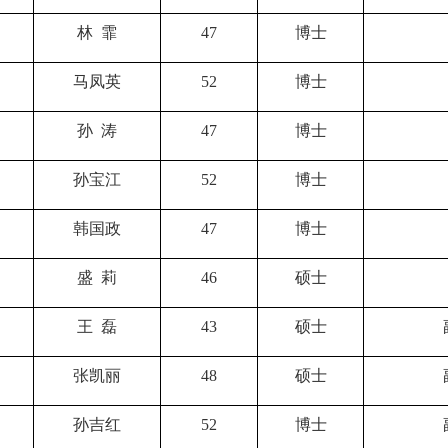
林 霏
47
博士
马凤英
52
博士
孙 涛
47
博士
孙宝江
52
博士
韩国政
47
博士
盛 莉
46
硕士
王 磊
43
硕士
张凯丽
48
硕士
孙吉红
52
博士