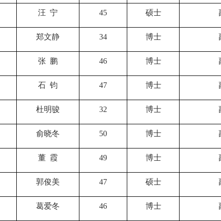
汪 宁
45
硕士
郑文静
34
博士
张 鹏
46
博士
石 钧
47
博士
杜明骏
32
博士
俞晓冬
50
博士
董 霞
49
博士
郭俊美
47
硕士
葛爱冬
46
博士