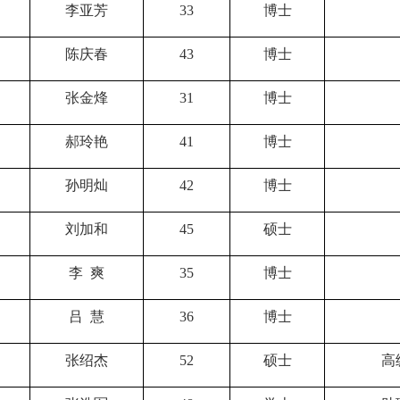
李亚芳
33
博士
陈庆春
43
博士
张金烽
31
博士
郝玲艳
41
博士
孙明灿
42
博士
刘加和
45
硕士
李 爽
35
博士
吕 慧
36
博士
张绍杰
52
硕士
高