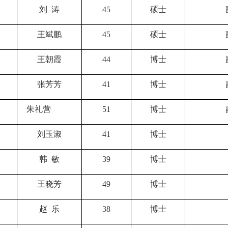
刘 涛
45
硕士
王斌鹏
45
硕士
王朝霞
44
博士
张芳芳
41
博士
朱礼营
51
博士
刘玉淑
41
博士
韩 敏
39
博士
王晓芳
49
博士
赵 乐
38
博士