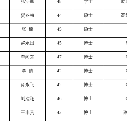
张浩军
48
学士
助
贺冬梅
44
硕士
高
张 楠
45
硕士
赵永国
45
博士
李向东
47
博士
李 倩
42
博士
肖永飞
42
博士
刘建翔
46
博士
王丰贵
42
博士