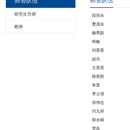
师资队伍
师资队伍
研究生导师
段培永
曹茂永
教师
杨秀蔚
韩敏
刘昱君
赵乐
王英英
陈英凯
朱晋
李士强
张伟忠
闫九祥
郭永斌
贾磊