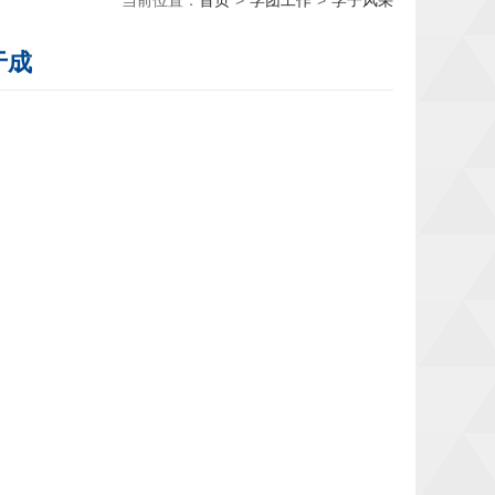
当前位置：
首页
>
学团工作
>
学子风采
于成