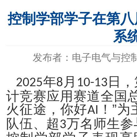
控制学部学子在第八
系
发布者：电子电气与控
年
月
日，
2025
8
10-13
计竞赛应用赛道全国
火征途，你好
！”为
AI
队伍、超
万名师生参
3