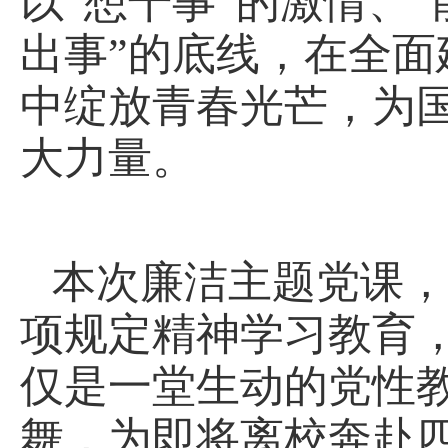
以“想干事”的激情、“
出事”的底线，在全
中绽放青春光芒，为
大力量。
本次廉洁主题党课，
项规定精神学习教育
仅是一堂生动的党性
舞，为即将离校奔赴