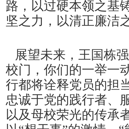
路，以过硬本领之基
坚之力，以清正廉洁
展望未来，王国栋强
校门，你们的一举一
行都将诠释党员的担
忠诚于党的践行者、
以及母校荣光的传承