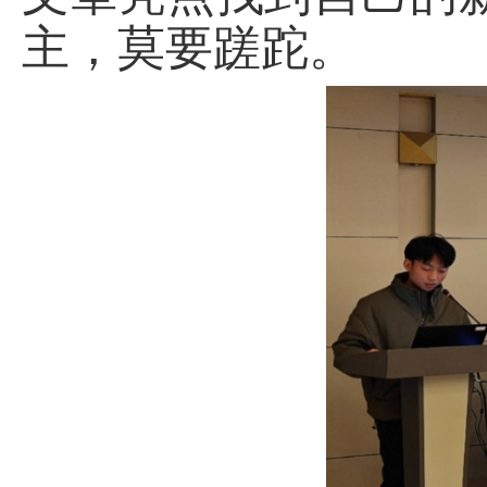
主，莫要蹉跎。