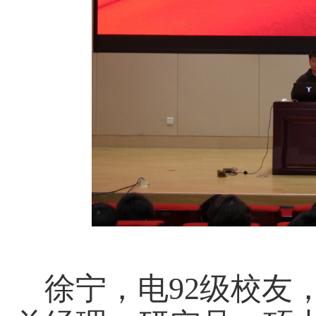
徐宁，电
9
2
级
校友