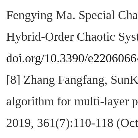
Fengying Ma. Special Char
Hybrid-Order Chaotic Sy
doi.org/10.3390/e2206066
[8] Zhang Fangfang, SunKa
algorithm for multi-layer 
2019, 361(7):110-118 (Oc