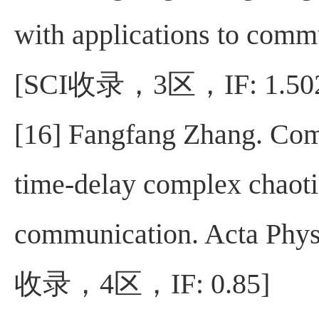
with applications to comm
[SCI
收录，
3
区，
IF: 1.50
[16] Fangfang Zhang. Comp
time-delay complex chaoti
communication. Acta Phys
收录，
4
区，
IF: 0.85]