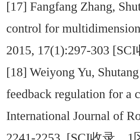
[17] Fangfang Zhang, Shu
control for multidimension
2015, 17(1):297-303 [SCI
[18] Weiyong Yu, Shutang
feedback regulation for a 
International Journal of R
2241-2253. [SCI
收录，
1