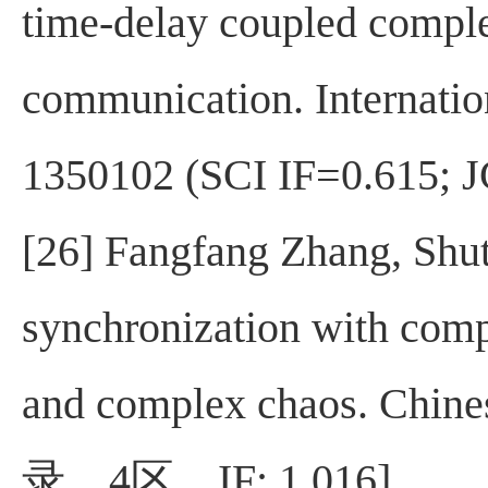
time-delay coupled complex
communication. Internatio
1350102 (SCI IF=0.615; 
[26] Fangfang Zhang, Shut
synchronization with compl
and complex chaos. Chine
录，
4
区，
IF: 1.016]