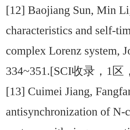
[12] Baojiang Sun, Min L
characteristics and self-t
complex Lorenz system, Jou
334~351.[SCI
收录，
1
区
[13] Cuimei Jiang, Fangfa
antisynchronization of N-