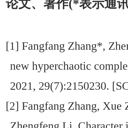
论文、著作
(*
表示通
[1] Fangfang Zhang*, Zhen
new hyperchaotic complex 
2021, 29(7):2150230. 
[2] Fangfang Zhang, Xue
Zhengfeng Li. Character 