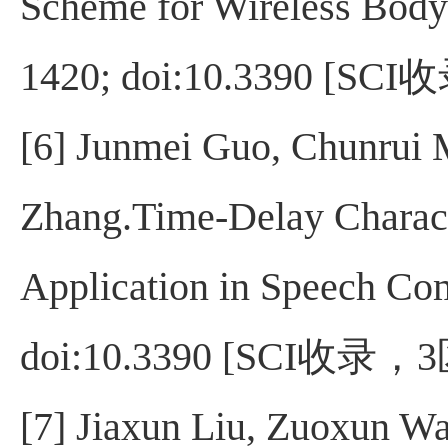
Scheme for Wireless Bod
1420; doi:10.3390
[SCI
收
[6] Junmei Guo, Chunrui
Zhang.Time-Delay Charact
Application in Speech C
doi:10.3390
[SCI
收录，
3
[7] Jiaxun Liu, Zuoxun W