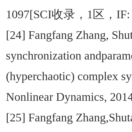
1097[SCI
收录，
1
区，
IF:
[24] Fangfang Zhang, Shuta
synchronization andparamet
(hyperchaotic) complex sy
Nonlinear Dynamics, 2014
[25] Fangfang Zhang,Shuta