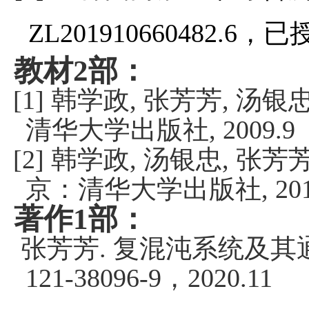
，已
ZL201910660482.6
教材
部：
2
韩学政
张芳芳
汤银
[1]
,
,
清华大学出版社
, 2009.9
韩学政
汤银忠
张芳
[2]
,
,
京：清华大学出版社
, 20
著作
部：
1
张芳芳
复混沌系统及其
.
，
121-38096-9
2020.11