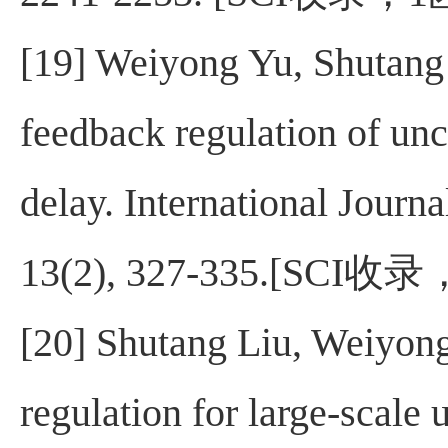
[19] Weiyong Yu, Shutang
feedback regulation of un
delay. International Journ
13(2), 327-335.[SCI
收录
[20] Shutang Liu, Weiyon
regulation for large-scale