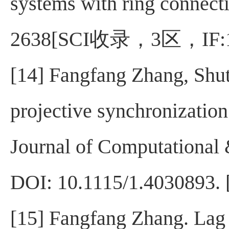
systems with ring connect
2638[SCI
收录，
3
区，
IF:
[14] Fangfang Zhang, Shu
projective synchronization
Journal of Computational
DOI: 10.1115/1.4030893. 
[15] Fangfang Zhang. Lag