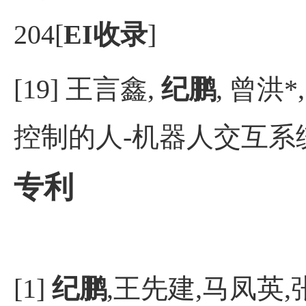
204[
EI
收录
]
[19]
王言鑫
,
纪鹏
,
曾洪
*
控制的人
-
机器人交互系
专利
[1
]
纪鹏
,王先建,马凤英,