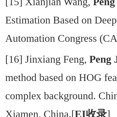
[15] Xianjian Wang,
Peng 
Estimation Based on Deep
Automation Congress (CA
[16] Jinxiang Feng,
Peng 
method based on HOG feat
complex background. Chi
Xiamen, China.
[
EI
收录
]