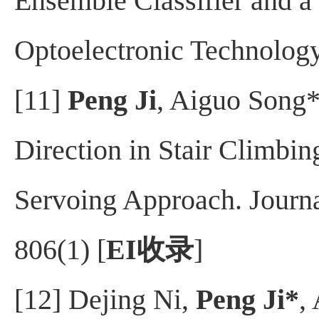
Ensemble Classifier and a 
Optoelectronic Technology
[11]
Peng Ji
, Aiguo Song*
Direction in Stair Climbi
Servoing Approach. Journa
806(1) [
EI
收录
]
[12] Dejing Ni,
Peng Ji*
,