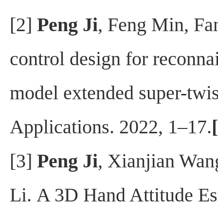
[2]
Peng Ji
, Feng Min, F
control design for reconna
model extended super-twis
Applications. 2022, 1–17.
[3]
Peng Ji
, Xianjian Wa
Li. A 3D Hand Attitude E