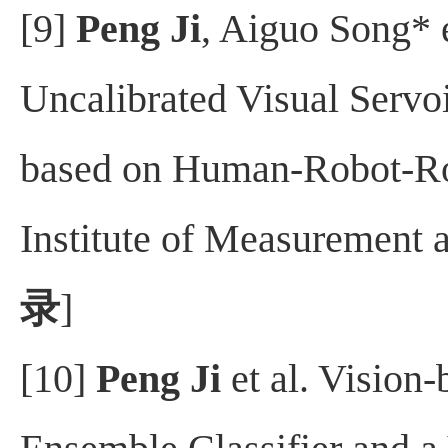
[9]
Peng Ji
, Aiguo Song* e
Uncalibrated Visual Servo
based on Human-Robot-Rob
Institute of Measurement 
录
]
[10]
Peng Ji
et al. Vision