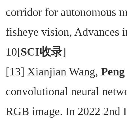
corridor for autonomous m
fisheye vision, Advances 
10[
SCI
收录
]
[13] Xianjian Wang,
Peng 
convolutional neural netw
RGB image. In 2022 2nd I