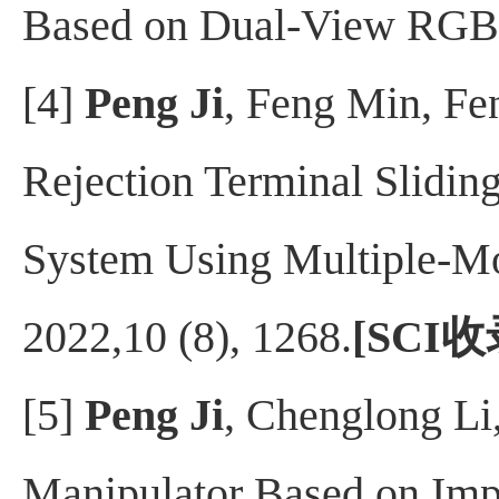
Based on Dual-View RGB I
[4]
Peng Ji
, Feng Min, Fe
Rejection Terminal Slidin
System Using Multiple-M
2022,10 (8), 1268.
[SCI收
[5]
Peng Ji
, Chenglong Li
Manipulator Based on Imp