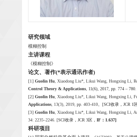
研究领域
模糊控制
主讲
《模糊控制》
论文、著作
(*
表示通讯作者
[1]
Guolin Hu
, Xiaodong Liu*, Likui Wang, Hongxing Li, Rel
Control Theory & Applications
,
11(6)
,
2017,
pp.
774 – 780.
[2]
Guolin Hu
, Xiaodong Liu*, Likui Wang, Hongxing Li, Fur
。
收录，
Applications
, 13(3), 2019, pp. 403-410
[SCI
JCR 1
[3]
Guolin Hu
, Xiaodong Liu*, Likui Wang, Hongxing Li, An
收录，
区，
：
34: 2235–2246.
[SCI
JCR 3
IF
1.637]
科研项目