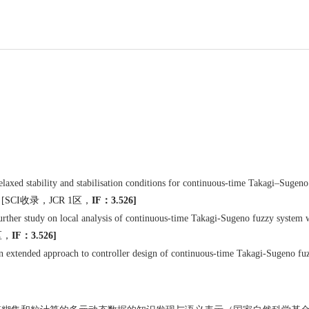
课程
)
axed stability and stabilisation conditions for continuous-time Takagi–Sugen
收录，
区，
：
 [SCI
JCR 1
IF
3.526]
ther study on local analysis of continuous-time Takagi-Sugeno fuzzy system 
区，
：
IF
3.526]
 extended approach to controller design of continuous-time Takagi-Sugeno f