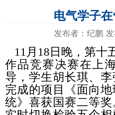
电气学子在
发布者：纪鹏
发
11
月
18
日
晚
，第十
作品竞赛决赛在上
导
，
学生胡长琪
、
李
完成的项目《
面向地
统
》喜
获
国赛
二等奖
实时切换检验五个相